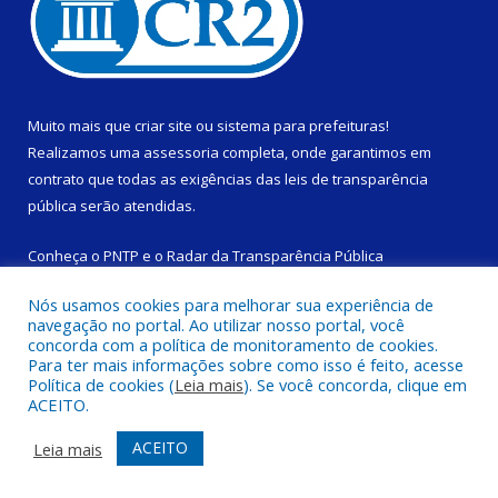
Muito mais que
criar site
ou
sistema para prefeituras
!
Realizamos uma
assessoria
completa, onde garantimos em
contrato que todas as exigências das
leis de transparência
pública
serão atendidas.
Conheça o
PNTP
e o
Radar da Transparência Pública
Nós usamos cookies para melhorar sua experiência de
navegação no portal. Ao utilizar nosso portal, você
concorda com a política de monitoramento de cookies.
Para ter mais informações sobre como isso é feito, acesse
Todos os direitos reservados a Câmara Municipal de São
Política de cookies (
Leia mais
). Se você concorda, clique em
Domingos do Capim.
ACEITO.
Mapa do Site
Acessar Área Administrativa
ACEITO
Leia mais
Acessar Webmail