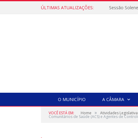
ÚLTIMAS ATUALIZAÇÕES:
Sessão Solen
O MUNICÍPIO
A CÂMARA
»
VOCÊ ESTÁ EM:
Home
Atividades Legislativa
Comunitários de Saúde (ACS) e Agentes de Controle