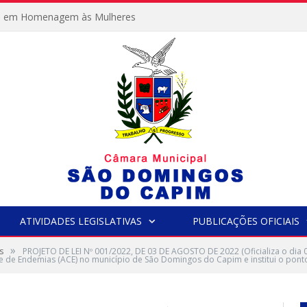
e em Homenagem às Mulheres
ATIVIDADES LEGISLATIVAS
PUBLICAÇÕES OFICIAIS
»
s
PROJETO DE LEI Nº 001/2022, DE 03 DE AGOSTO DE 2022 (Oficializa o dia
 de Endemias (ACE) no município de São Domingos do Capim e institui o ponto 