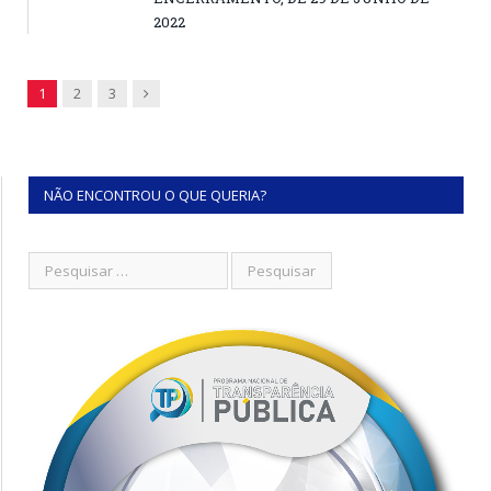
2022
Next
1
2
3
NÃO ENCONTROU O QUE QUERIA?