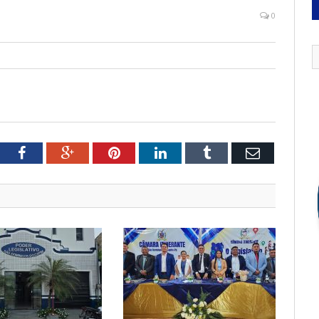
0
tter
Facebook
Google+
Pinterest
LinkedIn
Tumblr
Email