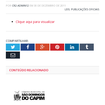
POR
CR2-ADMIN12
EM
30 DE DEZEMBRO DE 2011
LEIS
,
PUBLICAÇÕES OFICIAIS
Clique aqui para visualizar
COMPARTILHAR:
Twitter
Facebook
Google+
Pinterest
LinkedIn
Tumblr
Email
CONTEÚDO RELACIONADO