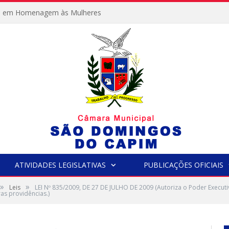
e em Homenagem às Mulheres
ATIVIDADES LEGISLATIVAS
PUBLICAÇÕES OFICIAIS
»
»
Leis
LEI Nº 835/2009, DE 27 DE JULHO DE 2009 (Autoriza o Poder Execut
ras providências.)