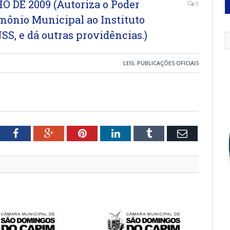
HO DE 2009 (Autoriza o Poder
0
imônio Municipal ao Instituto
SS, e dá outras providências.)
LEIS
,
PUBLICAÇÕES OFICIAIS
tter
Facebook
Google+
Pinterest
LinkedIn
Tumblr
Email