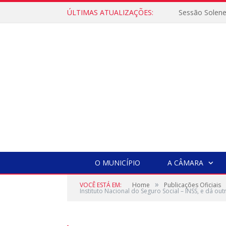
ÚLTIMAS ATUALIZAÇÕES:
Sessão Solen
O MUNICÍPIO
A CÂMARA
»
VOCÊ ESTÁ EM:
Home
Publicações Oficiais
Instituto Nacional do Seguro Social – INSS, e dá out