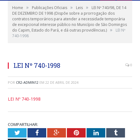
»
»
»
Home
Publicações Oficiais
Leis
LEI Nº 740/98, DE 14
DE DEZEMBRO DE 1998 (Dispõe sobre a prorrogação dos
contratos temporários para atender a necessidade temporária
de excepcional interesse público no Município de São Domingos
»
do Capim, Estado do Pará, e dá outras providências.)
LEI Nº
740-1998
LEI Nº 740-1998
0
POR
CR2-ADMIN12
EM
22 DE ABRIL DE 2024
LEI Nº 740-1998
COMPARTILHAR:
Twitter
Facebook
Google+
Pinterest
LinkedIn
Tumblr