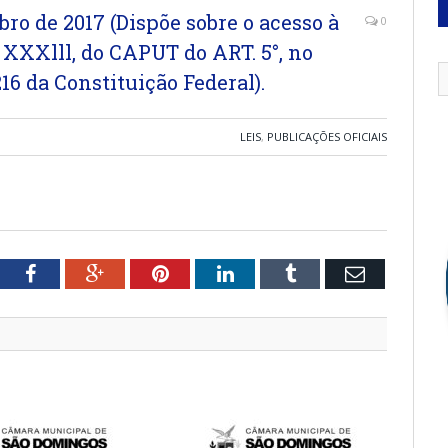
bro de 2017 (Dispõe sobre o acesso à
0
 XXXlll, do CAPUT do ART. 5°, no
 216 da Constituição Federal).
LEIS
,
PUBLICAÇÕES OFICIAIS
tter
Facebook
Google+
Pinterest
LinkedIn
Tumblr
Email