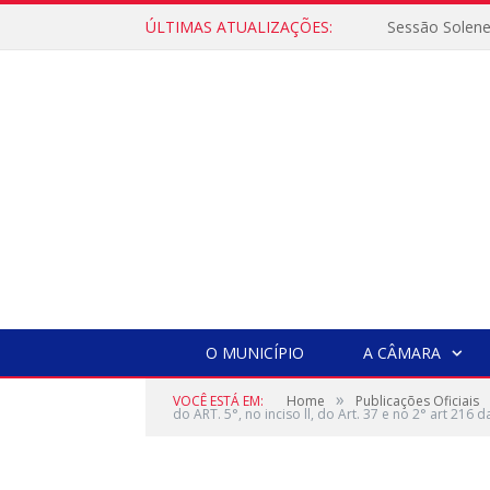
ÚLTIMAS ATUALIZAÇÕES:
Sessão Solen
O MUNICÍPIO
A CÂMARA
»
VOCÊ ESTÁ EM:
Home
Publicações Oficiais
do ART. 5°, no inciso ll, do Art. 37 e no 2° art 216 