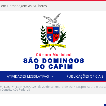
e em Homenagem às Mulheres
ATIVIDADES LEGISLATIVAS
PUBLICAÇÕES OFICIAIS
»
»
Leis
LEI N°885/2025, de 20 de setembro de 2017 (Dispõe sobre o acesso
da Constituição Federal).