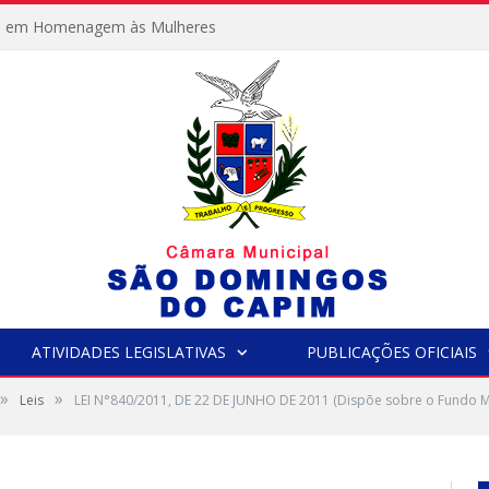
e em Homenagem às Mulheres
ATIVIDADES LEGISLATIVAS
PUBLICAÇÕES OFICIAIS
»
»
Leis
LEI N°840/2011, DE 22 DE JUNHO DE 2011 (Dispõe sobre o Fundo Mun