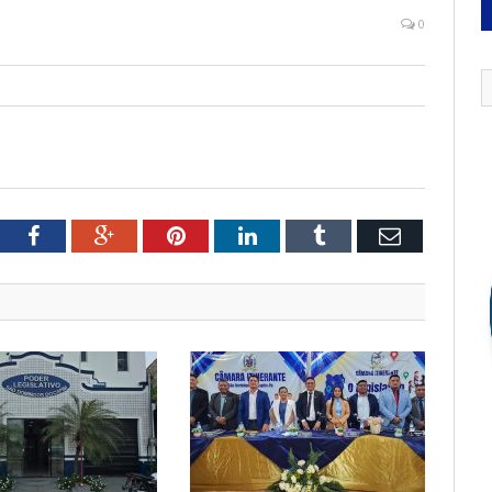
0
tter
Facebook
Google+
Pinterest
LinkedIn
Tumblr
Email