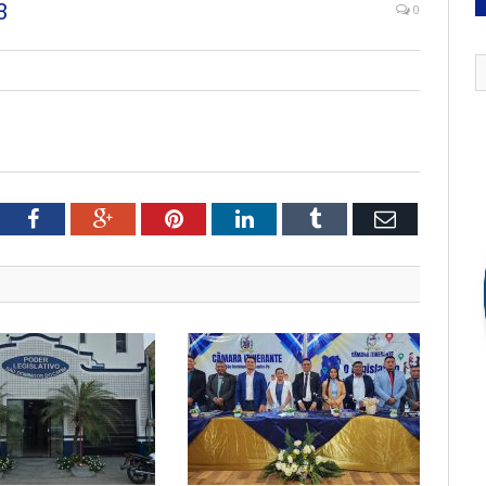
3
0
tter
Facebook
Google+
Pinterest
LinkedIn
Tumblr
Email