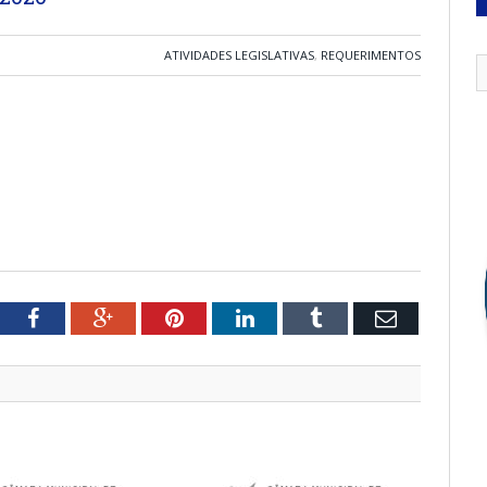
ATIVIDADES LEGISLATIVAS
,
REQUERIMENTOS
tter
Facebook
Google+
Pinterest
LinkedIn
Tumblr
Email