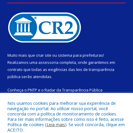
Muito mais que
criar site
ou
sistema para prefeituras
!
Realizamos uma
assessoria
completa, onde garantimos em
contrato que todas as exigências das
leis de transparência
pública
serão atendidas.
Conheça o
PNTP
e o
Radar da Transparência Pública
Nós usamos cookies para melhorar sua experiência de
navegação no portal. Ao utilizar nosso portal, você
concorda com a política de monitoramento de cookies.
Para ter mais informações sobre como isso é feito, acesse
Todos os direitos reservados a Câmara Municipal de São
Política de cookies (
Leia mais
). Se você concorda, clique em
Domingos do Capim.
ACEITO.