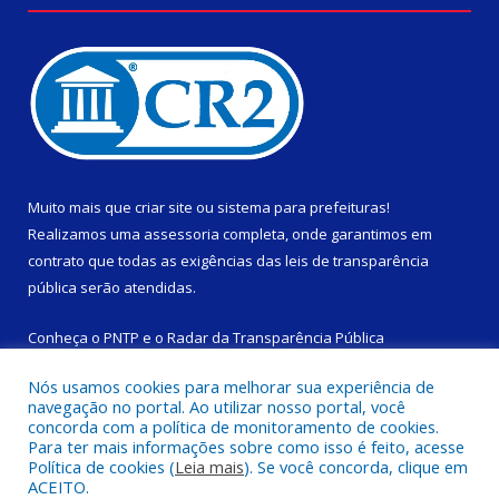
Muito mais que
criar site
ou
sistema para prefeituras
!
Realizamos uma
assessoria
completa, onde garantimos em
contrato que todas as exigências das
leis de transparência
pública
serão atendidas.
Conheça o
PNTP
e o
Radar da Transparência Pública
Nós usamos cookies para melhorar sua experiência de
navegação no portal. Ao utilizar nosso portal, você
concorda com a política de monitoramento de cookies.
Para ter mais informações sobre como isso é feito, acesse
Todos os direitos reservados a Câmara Municipal de São
Política de cookies (
Leia mais
). Se você concorda, clique em
Domingos do Capim.
ACEITO.