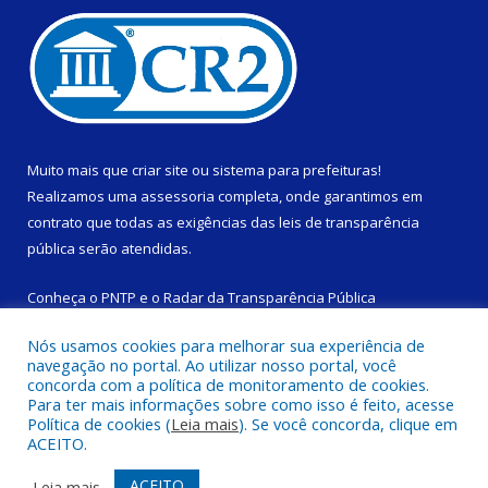
Muito mais que
criar site
ou
sistema para prefeituras
!
Realizamos uma
assessoria
completa, onde garantimos em
contrato que todas as exigências das
leis de transparência
pública
serão atendidas.
Conheça o
PNTP
e o
Radar da Transparência Pública
Nós usamos cookies para melhorar sua experiência de
navegação no portal. Ao utilizar nosso portal, você
concorda com a política de monitoramento de cookies.
Para ter mais informações sobre como isso é feito, acesse
Todos os direitos reservados a Câmara Municipal de São
Política de cookies (
Leia mais
). Se você concorda, clique em
Domingos do Capim.
ACEITO.
Mapa do Site
Acessar Área Administrativa
ACEITO
Leia mais