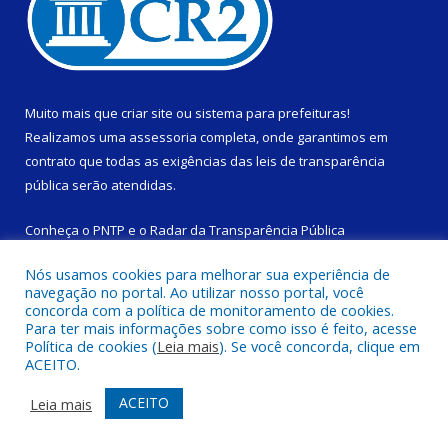
Muito mais que
criar site
ou
sistema para prefeituras
!
Realizamos uma
assessoria
completa, onde garantimos em
contrato que todas as exigências das
leis de transparência
pública
serão atendidas.
Conheça o
PNTP
e o
Radar da Transparência Pública
Nós usamos cookies para melhorar sua experiência de
navegação no portal. Ao utilizar nosso portal, você
concorda com a política de monitoramento de cookies.
Para ter mais informações sobre como isso é feito, acesse
Todos os direitos reservados a Câmara Municipal de São
Política de cookies (
Leia mais
). Se você concorda, clique em
Domingos do Capim.
ACEITO.
Mapa do Site
Acessar Área Administrativa
ACEITO
Leia mais
Acessar Webmail