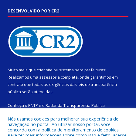
DESENVOLVIDO POR CR2
Muito mais que
criar site
ou
sistema para prefeituras
!
Realizamos uma
assessoria
completa, onde garantimos em
contrato que todas as exigências das
leis de transparência
pública
serão atendidas.
Conheça o
PNTP
e o
Radar da Transparência Pública
Nós usamos cookies para melhorar sua experiência de
navegação no portal. Ao utilizar nosso portal, você
concorda com a política de monitoramento de cookies.
Para ter mais informações sobre como isso é feito, acesse