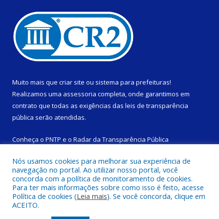
Muito mais que
criar site
ou
sistema para prefeituras
!
Realizamos uma
assessoria
completa, onde garantimos em
contrato que todas as exigências das
leis de transparência
pública
serão atendidas.
Conheça o
PNTP
e o
Radar da Transparência Pública
Nós usamos cookies para melhorar sua experiência de
navegação no portal. Ao utilizar nosso portal, você
concorda com a política de monitoramento de cookies.
Para ter mais informações sobre como isso é feito, acesse
Todos os direitos reservados a Câmara Municipal de São
Política de cookies (
Leia mais
). Se você concorda, clique em
Domingos do Capim.
ACEITO.