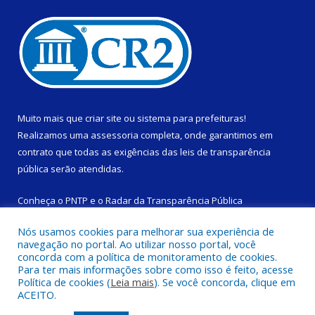
Muito mais que
criar site
ou
sistema para prefeituras
!
Realizamos uma
assessoria
completa, onde garantimos em
contrato que todas as exigências das
leis de transparência
pública
serão atendidas.
Conheça o
PNTP
e o
Radar da Transparência Pública
Nós usamos cookies para melhorar sua experiência de
navegação no portal. Ao utilizar nosso portal, você
concorda com a política de monitoramento de cookies.
Para ter mais informações sobre como isso é feito, acesse
Todos os direitos reservados a Câmara Municipal de São
Política de cookies (
Leia mais
). Se você concorda, clique em
Domingos do Capim.
ACEITO.