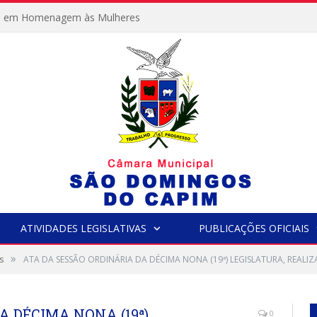
e em Homenagem às Mulheres
ATIVIDADES LEGISLATIVAS
PUBLICAÇÕES OFICIAIS
»
s
ATA DA SESSÃO ORDINÁRIA DA DÉCIMA NONA (19ª) LEGISLATURA, REALIZ
A DÉCIMA NONA (19ª)
0