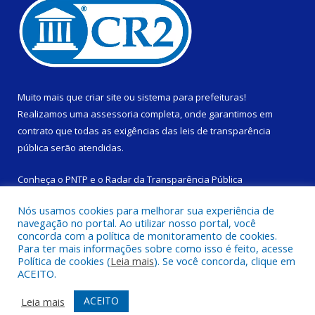
Muito mais que
criar site
ou
sistema para prefeituras
!
Realizamos uma
assessoria
completa, onde garantimos em
contrato que todas as exigências das
leis de transparência
pública
serão atendidas.
Conheça o
PNTP
e o
Radar da Transparência Pública
Nós usamos cookies para melhorar sua experiência de
navegação no portal. Ao utilizar nosso portal, você
concorda com a política de monitoramento de cookies.
Para ter mais informações sobre como isso é feito, acesse
Todos os direitos reservados a Câmara Municipal de São
Política de cookies (
Leia mais
). Se você concorda, clique em
Domingos do Capim.
ACEITO.
Mapa do Site
Acessar Área Administrativa
ACEITO
Leia mais
Acessar Webmail