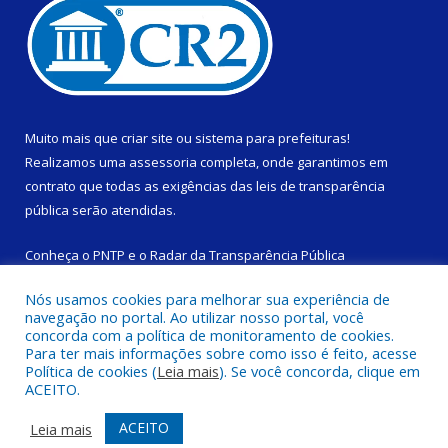
Muito mais que
criar site
ou
sistema para prefeituras
!
Realizamos uma
assessoria
completa, onde garantimos em
contrato que todas as exigências das
leis de transparência
pública
serão atendidas.
Conheça o
PNTP
e o
Radar da Transparência Pública
Nós usamos cookies para melhorar sua experiência de
navegação no portal. Ao utilizar nosso portal, você
concorda com a política de monitoramento de cookies.
Para ter mais informações sobre como isso é feito, acesse
Todos os direitos reservados a Câmara Municipal de São
Política de cookies (
Leia mais
). Se você concorda, clique em
Domingos do Capim.
ACEITO.
Mapa do Site
Acessar Área Administrativa
ACEITO
Leia mais
Acessar Webmail