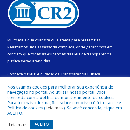
Muito mais que
criar site
ou
sistema para prefeituras
!
Realizamos uma
assessoria
completa, onde garantimos em
contrato que todas as exigências das
leis de transparência
pública
serão atendidas.
Conheça o
PNTP
e o
Radar da Transparência Pública
Nós usamos cookies para melhorar sua experiência de
navegação no portal. Ao utilizar nosso portal, você
concorda com a política de monitoramento de cookies.
Para ter mais informações sobre como isso é feito, acesse
Todos os direitos reservados a Câmara Municipal de São
Política de cookies (
Leia mais
). Se você concorda, clique em
Domingos do Capim.
ACEITO.
Mapa do Site
Acessar Área Administrativa
ACEITO
Leia mais
Acessar Webmail