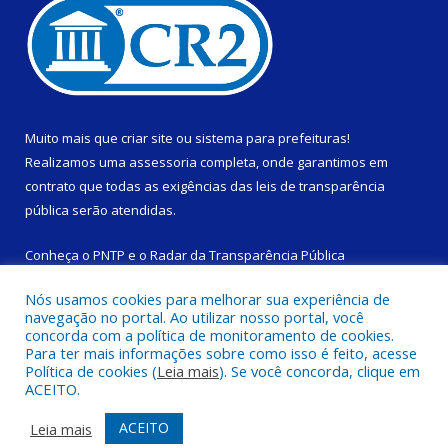
Muito mais que
criar site
ou
sistema para prefeituras
!
Realizamos uma
assessoria
completa, onde garantimos em
contrato que todas as exigências das
leis de transparência
pública
serão atendidas.
Conheça o
PNTP
e o
Radar da Transparência Pública
Nós usamos cookies para melhorar sua experiência de
navegação no portal. Ao utilizar nosso portal, você
concorda com a política de monitoramento de cookies.
Para ter mais informações sobre como isso é feito, acesse
Todos os direitos reservados a Câmara Municipal de São
Política de cookies (
Leia mais
). Se você concorda, clique em
Domingos do Capim.
ACEITO.
Mapa do Site
Acessar Área Administrativa
ACEITO
Leia mais
Acessar Webmail