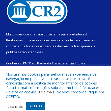
Muito mais que
criar site
ou
sistema para prefeituras
!
Realizamos uma
assessoria
completa, onde garantimos em
contrato que todas as exigências das
leis de transparência
pública
serão atendidas.
Conheça o
PNTP
e o
Radar da Transparência Pública
Nós usamos cookies para melhorar sua experiência de
navegação no portal. Ao utilizar nosso portal, você
concorda com a política de monitoramento de cookies.
Para ter mais informações sobre como isso é feito, acesse
Todos os direitos reservados a Câmara Municipal de São
Política de cookies (
Leia mais
). Se você concorda, clique em
Domingos do Capim.
ACEITO.
Mapa do Site
Acessar Área Administrativa
ACEITO
Leia mais
Acessar Webmail