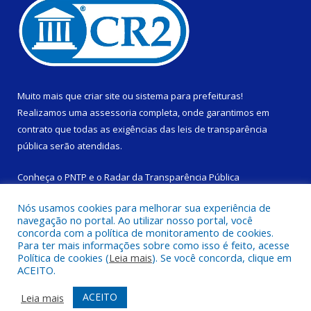
Muito mais que
criar site
ou
sistema para prefeituras
!
Realizamos uma
assessoria
completa, onde garantimos em
contrato que todas as exigências das
leis de transparência
pública
serão atendidas.
Conheça o
PNTP
e o
Radar da Transparência Pública
Nós usamos cookies para melhorar sua experiência de
navegação no portal. Ao utilizar nosso portal, você
concorda com a política de monitoramento de cookies.
Para ter mais informações sobre como isso é feito, acesse
Todos os direitos reservados a Câmara Municipal de São
Política de cookies (
Leia mais
). Se você concorda, clique em
Domingos do Capim.
ACEITO.
Mapa do Site
Acessar Área Administrativa
ACEITO
Leia mais
Acessar Webmail