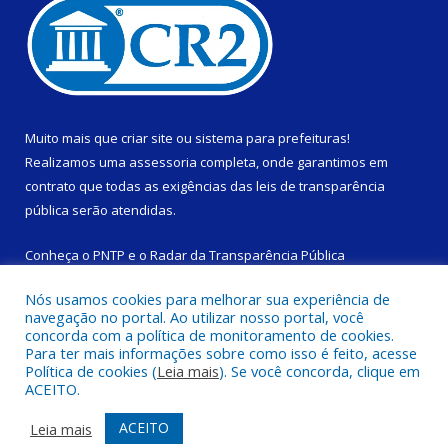
Muito mais que
criar site
ou
sistema para prefeituras
!
Realizamos uma
assessoria
completa, onde garantimos em
contrato que todas as exigências das
leis de transparência
pública
serão atendidas.
Conheça o
PNTP
e o
Radar da Transparência Pública
Nós usamos cookies para melhorar sua experiência de
navegação no portal. Ao utilizar nosso portal, você
concorda com a política de monitoramento de cookies.
Para ter mais informações sobre como isso é feito, acesse
Todos os direitos reservados a Câmara Municipal de São
Política de cookies (
Leia mais
). Se você concorda, clique em
Domingos do Capim.
ACEITO.
Mapa do Site
Acessar Área Administrativa
ACEITO
Leia mais
Acessar Webmail