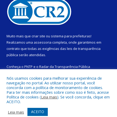
Muito mais que
criar site
ou
sistema para prefeituras
!
Realizamos uma
assessoria
completa, onde garantimos em
contrato que todas as exigências das
leis de transparência
pública
serão atendidas.
Conheça o
PNTP
e o
Radar da Transparência Pública
Nós usamos cookies para melhorar sua experiência de
navegação no portal. Ao utilizar nosso portal, você
concorda com a política de monitoramento de cookies.
Para ter mais informações sobre como isso é feito, acesse
Todos os direitos reservados a Câmara Municipal de São
Política de cookies (
Leia mais
). Se você concorda, clique em
Domingos do Capim.
ACEITO.
Mapa do Site
Acessar Área Administrativa
ACEITO
Leia mais
Acessar Webmail