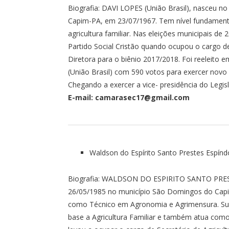
Biografia: DAVI LOPES (União Brasil), nasceu n
Capim-PA, em 23/07/1967. Tem nível fundamenta
agricultura familiar. Nas eleições municipais de 2
Partido Social Cristão quando ocupou o cargo d
Diretora para o biênio 2017/2018. Foi reeleito e
(União Brasil) com 590 votos para exercer nov
Chegando a exercer a vice- presidência do Legis
E-mail: camarasec17@gmail.com
Waldson do Espírito Santo Prestes Espínd
Biografia: WALDSON DO ESPIRITO SANTO PRES
26/05/1985 no município São Domingos do Cap
como Técnico em Agronomia e Agrimensura. Su
base a Agricultura Familiar e também atua como 