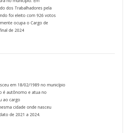
tura no município. Em
ido dos Trabalhadores pela
do foi eleito com 926 votos
almente ocupa o Cargo de
final de 2024
sceu em 18/02/1989 no município
o é autônomo e atua no
u ao cargo
 mesma cidade onde nasceu
dato de 2021 a 2024.