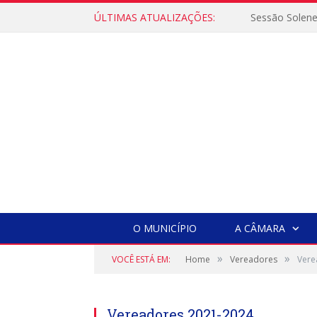
ÚLTIMAS ATUALIZAÇÕES:
Sessão Solen
O MUNICÍPIO
A CÂMARA
»
»
VOCÊ ESTÁ EM:
Home
Vereadores
Vere
Vereadores 2021-2024