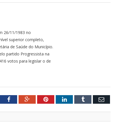
em 26/11/1983 no
vel superior completo,
etária de Saúde do Município.
lo partido Progressista na
6 votos para legislar o de
tter
Facebook
Google+
Pinterest
LinkedIn
Tumblr
Email