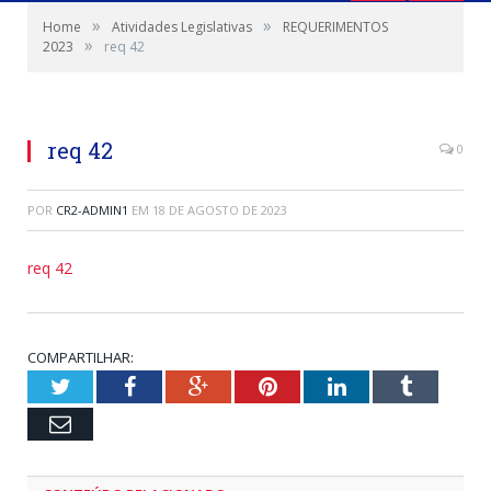
»
»
Home
Atividades Legislativas
REQUERIMENTOS
»
2023
req 42
req 42
0
POR
CR2-ADMIN1
EM
18 DE AGOSTO DE 2023
req 42
COMPARTILHAR:
Twitter
Facebook
Google+
Pinterest
LinkedIn
Tumblr
Email