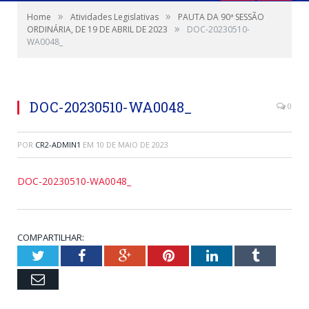
»
»
Home
Atividades Legislativas
PAUTA DA 90ª SESSÃO
»
ORDINÁRIA, DE 19 DE ABRIL DE 2023
DOC-20230510-
WA0048_
DOC-20230510-WA0048_
0
POR
CR2-ADMIN1
EM
10 DE MAIO DE 2023
DOC-20230510-WA0048_
COMPARTILHAR:
Twitter
Facebook
Google+
Pinterest
LinkedIn
Tumblr
Email