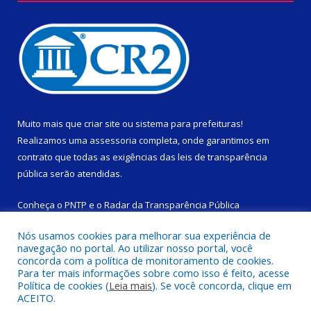
Muito mais que
criar site
ou
sistema para prefeituras
!
Realizamos uma
assessoria
completa, onde garantimos em
contrato que todas as exigências das
leis de transparência
pública
serão atendidas.
Conheça o
PNTP
e o
Radar da Transparência Pública
Nós usamos cookies para melhorar sua experiência de
navegação no portal. Ao utilizar nosso portal, você
concorda com a política de monitoramento de cookies.
Para ter mais informações sobre como isso é feito, acesse
Todos os direitos reservados a Câmara Municipal de São
Política de cookies (
Leia mais
). Se você concorda, clique em
Domingos do Capim.
ACEITO.