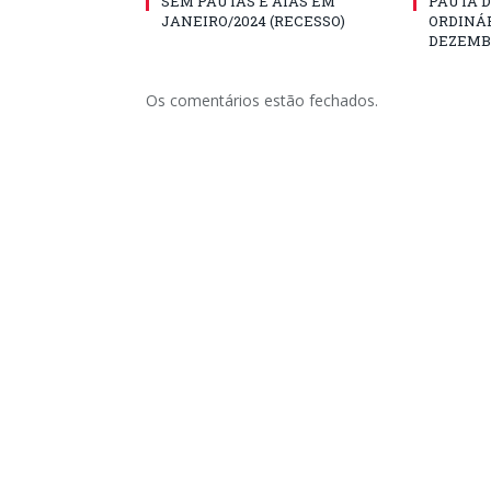
SEM PAUTAS E ATAS EM
PAUTA D
JANEIRO/2024 (RECESSO)
ORDINÁR
DEZEMBR
Os comentários estão fechados.