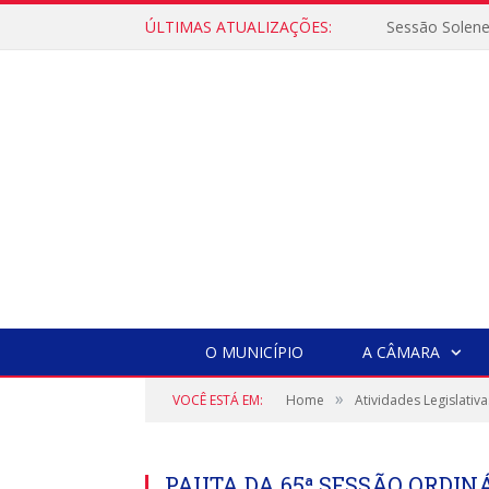
ÚLTIMAS ATUALIZAÇÕES:
Sessão Solen
O MUNICÍPIO
A CÂMARA
»
VOCÊ ESTÁ EM:
Home
Atividades Legislativa
PAUTA DA 65ª SESSÃO ORDINÁR