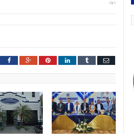
0
tter
Facebook
Google+
Pinterest
LinkedIn
Tumblr
Email