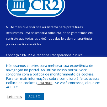
Muito mais que
criar site
ou
sistema para prefeituras
!
Realizamos uma
assessoria
completa, onde garantimos em
contrato que todas as exigências das
leis de transparência
pública
serão atendidas.
Conheça o
PNTP
e o
Radar da Transparência Pública
Nós usamos cookies para melhorar sua experiência de
navegação no portal. Ao utilizar nosso portal, você
concorda com a política de monitoramento de cookies.
Para ter mais informações sobre como isso é feito, acesse
Todos os direitos reservados a Câmara Municipal de São
Política de cookies (
Leia mais
). Se você concorda, clique em
Domingos do Capim.
ACEITO.
Mapa do Site
Acessar Área Administrativa
ACEITO
Leia mais
Acessar Webmail