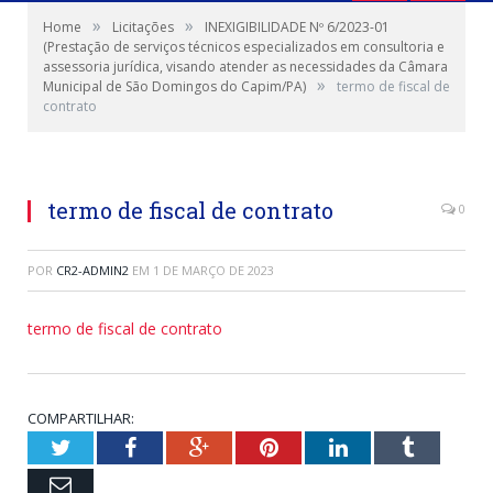
»
»
Home
Licitações
INEXIGIBILIDADE Nº 6/2023-01
(Prestação de serviços técnicos especializados em consultoria e
assessoria jurídica, visando atender as necessidades da Câmara
»
Municipal de São Domingos do Capim/PA)
termo de fiscal de
contrato
termo de fiscal de contrato
0
POR
CR2-ADMIN2
EM
1 DE MARÇO DE 2023
termo de fiscal de contrato
COMPARTILHAR:
Twitter
Facebook
Google+
Pinterest
LinkedIn
Tumblr
Email