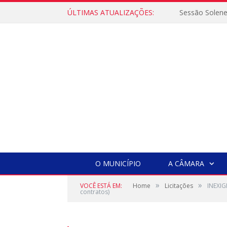
ÚLTIMAS ATUALIZAÇÕES:
Sessão Solen
O MUNICÍPIO
A CÂMARA
»
»
VOCÊ ESTÁ EM:
Home
Licitações
INEXIG
contratos)