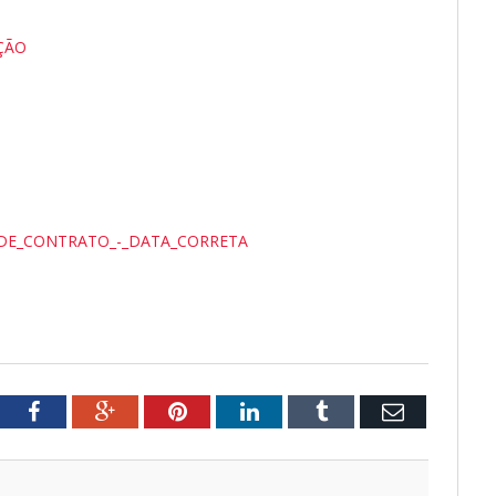
ÇÃO
DE_CONTRATO_-_DATA_CORRETA
tter
Facebook
Google+
Pinterest
LinkedIn
Tumblr
Email