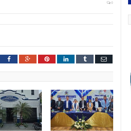
0
tter
Facebook
Google+
Pinterest
LinkedIn
Tumblr
Email