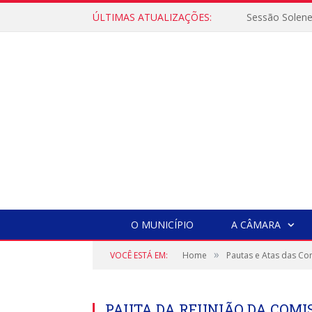
ÚLTIMAS ATUALIZAÇÕES:
Sessão Solen
O MUNICÍPIO
A CÂMARA
»
VOCÊ ESTÁ EM:
Home
Pautas e Atas das Co
PAUTA DA REUNIÃO DA COMIS