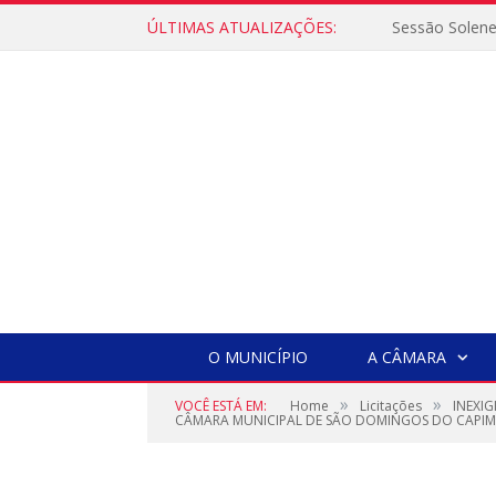
ÚLTIMAS ATUALIZAÇÕES:
Sessão Solen
O MUNICÍPIO
A CÂMARA
»
»
VOCÊ ESTÁ EM:
Home
Licitações
INEXIG
CÂMARA MUNICIPAL DE SÃO DOMINGOS DO CAPIM