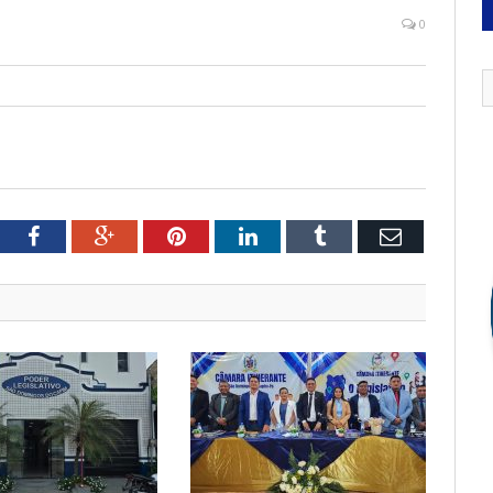
0
tter
Facebook
Google+
Pinterest
LinkedIn
Tumblr
Email