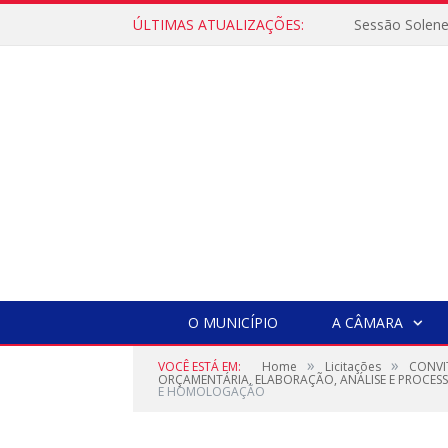
ÚLTIMAS ATUALIZAÇÕES:
Sessão Solen
O MUNICÍPIO
A CÂMARA
»
»
VOCÊ ESTÁ EM:
Home
Licitações
CONVI
ORÇAMENTÁRIA, ELABORAÇÃO, ANÁLISE E PROCES
E HOMOLOGAÇÃO