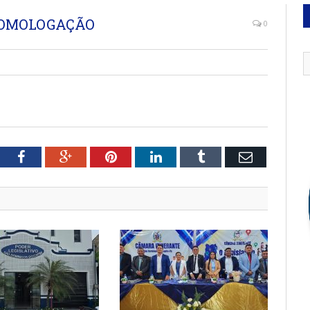
HOMOLOGAÇÃO
0
tter
Facebook
Google+
Pinterest
LinkedIn
Tumblr
Email