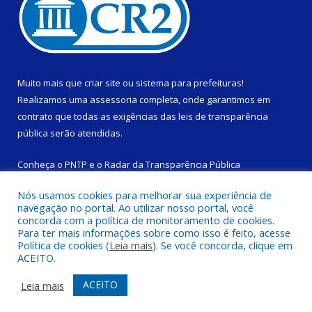
Muito mais que
criar site
ou
sistema para prefeituras
!
Realizamos uma
assessoria
completa, onde garantimos em
contrato que todas as exigências das
leis de transparência
pública
serão atendidas.
Conheça o
PNTP
e o
Radar da Transparência Pública
Nós usamos cookies para melhorar sua experiência de
navegação no portal. Ao utilizar nosso portal, você
concorda com a política de monitoramento de cookies.
Para ter mais informações sobre como isso é feito, acesse
Todos os direitos reservados a Câmara Municipal de São
Política de cookies (
Leia mais
). Se você concorda, clique em
Domingos do Capim.
ACEITO.
Mapa do Site
Acessar Área Administrativa
ACEITO
Leia mais
Acessar Webmail