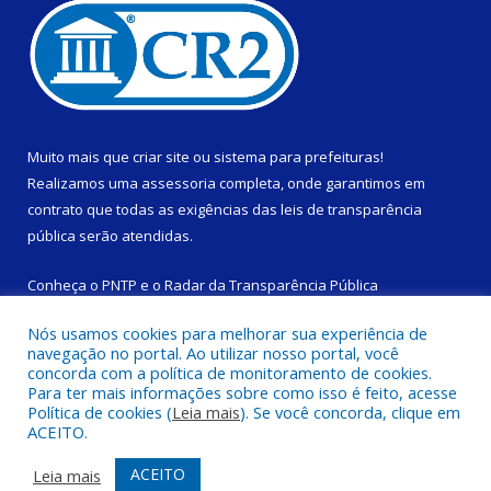
Muito mais que
criar site
ou
sistema para prefeituras
!
Realizamos uma
assessoria
completa, onde garantimos em
contrato que todas as exigências das
leis de transparência
pública
serão atendidas.
Conheça o
PNTP
e o
Radar da Transparência Pública
Nós usamos cookies para melhorar sua experiência de
navegação no portal. Ao utilizar nosso portal, você
concorda com a política de monitoramento de cookies.
Para ter mais informações sobre como isso é feito, acesse
Todos os direitos reservados a Câmara Municipal de São
Política de cookies (
Leia mais
). Se você concorda, clique em
Domingos do Capim.
ACEITO.
Mapa do Site
Acessar Área Administrativa
ACEITO
Leia mais