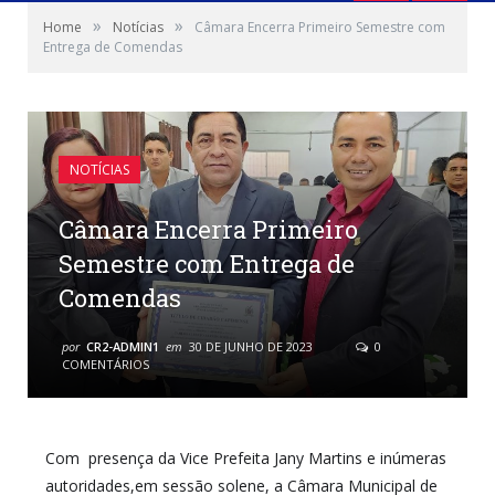
»
»
Home
Notícias
Câmara Encerra Primeiro Semestre com
Entrega de Comendas
NOTÍCIAS
Câmara Encerra Primeiro
Semestre com Entrega de
Comendas
por
CR2-ADMIN1
em
30 DE JUNHO DE 2023
0
COMENTÁRIOS
Com presença da Vice Prefeita Jany Martins e inúmeras
autoridades,em sessão solene, a Câmara Municipal de