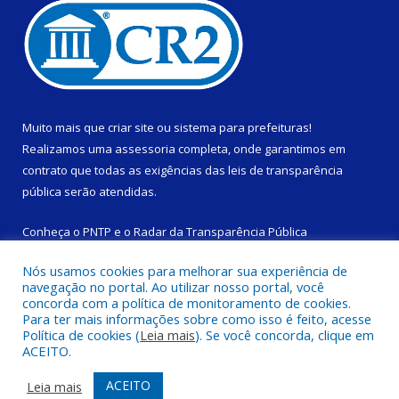
Muito mais que
criar site
ou
sistema para prefeituras
!
Realizamos uma
assessoria
completa, onde garantimos em
contrato que todas as exigências das
leis de transparência
pública
serão atendidas.
Conheça o
PNTP
e o
Radar da Transparência Pública
Nós usamos cookies para melhorar sua experiência de
navegação no portal. Ao utilizar nosso portal, você
concorda com a política de monitoramento de cookies.
Para ter mais informações sobre como isso é feito, acesse
Todos os direitos reservados a Câmara Municipal de São
Política de cookies (
Leia mais
). Se você concorda, clique em
Domingos do Capim.
ACEITO.
Mapa do Site
Acessar Área Administrativa
ACEITO
Leia mais