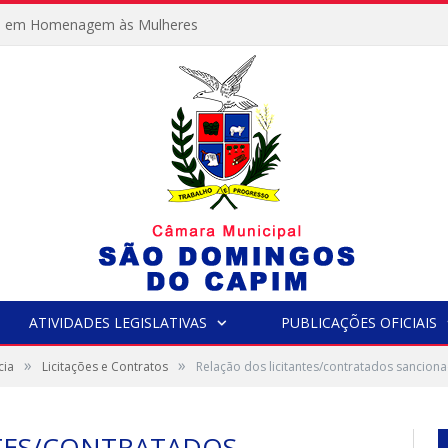
e em Homenagem às Mulheres
ATIVIDADES LEGISLATIVAS
PUBLICAÇÕES OFICIAIS
»
»
cia
Licitações e Contratos
Relação dos licitantes/contratados sancion
NTES/CONTRATADOS