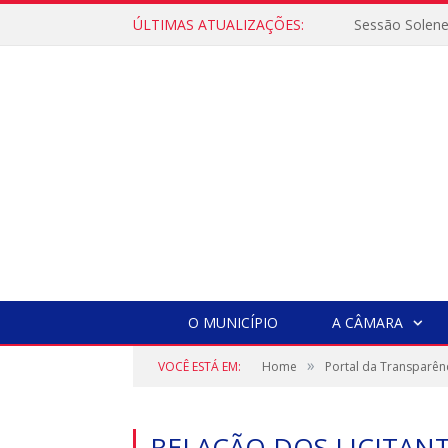
ÚLTIMAS ATUALIZAÇÕES:
Sessão Solen
O MUNICÍPIO
A CÂMARA
»
VOCÊ ESTÁ EM:
Home
Portal da Transparên
RELAÇÃO DOS LICITA