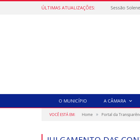
ÚLTIMAS ATUALIZAÇÕES:
Sessão Solen
O MUNICÍPIO
A CÂMARA
»
VOCÊ ESTÁ EM:
Home
Portal da Transparên
JULGAMENTO DAS CONT