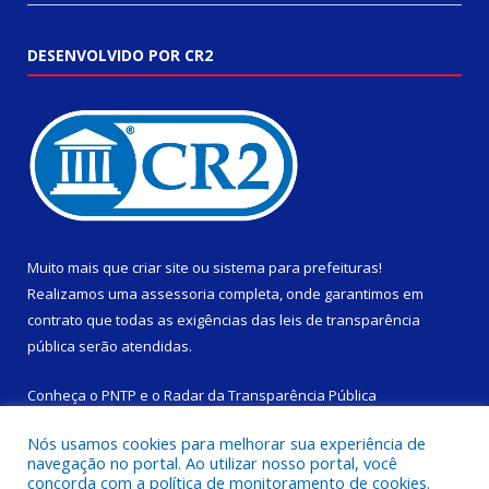
DESENVOLVIDO POR CR2
Muito mais que
criar site
ou
sistema para prefeituras
!
Realizamos uma
assessoria
completa, onde garantimos em
contrato que todas as exigências das
leis de transparência
pública
serão atendidas.
Conheça o
PNTP
e o
Radar da Transparência Pública
Nós usamos cookies para melhorar sua experiência de
navegação no portal. Ao utilizar nosso portal, você
concorda com a política de monitoramento de cookies.